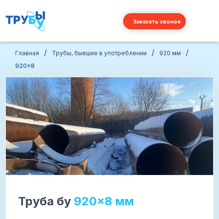
Заказать звонок
/
/
/
Главная
Трубы, бывшие в употреблении
920 мм
920×8
Труба бу
920×8 мм