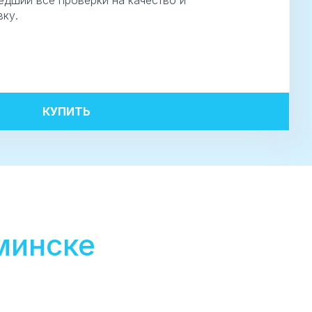
едший все проверки на качество и
ку.
КУПИТЬ
минске