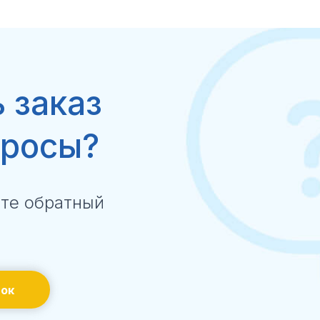
 заказ
просы?
ите обратный
нок