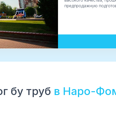
высокого качества, прош
предпродажную подготов
ог бу труб
в Наро-Фо